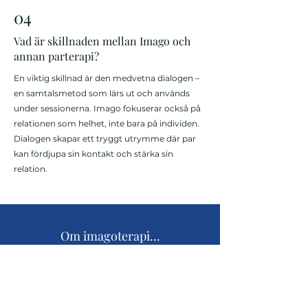
04
Vad är skillnaden mellan Imago och
annan parterapi?
En viktig skillnad är den medvetna dialogen –
en samtalsmetod som lärs ut och används
under sessionerna. Imago fokuserar också på
relationen som helhet, inte bara på individen.
Dialogen skapar ett tryggt utrymme där par
kan fördjupa sin kontakt och stärka sin
relation.
Om imagoterapi...
”Vid första tillfället trodde vi båda att det var
över. Dröm om min och vår min förvåning att
vi nu är närmare varandra än någonsin. Det