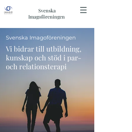
Svenska
Imagoföreningen
Svenska Imagoföreningen
Vi bidrar till utbildning,
kunskap och stöd i par-
och relationsterapi